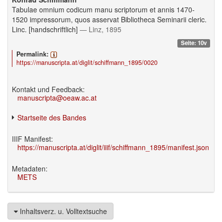
Tabulae omnium codicum manu scriptorum et annis 1470-
1520 impressorum, quos asservat Bibliotheca Seminarii cleric.
Linc. [handschriftlich]
— Linz, 1895
Seite: 10v
Permalink:
https://manuscripta.at/diglit/schiffmann_1895/0020
Kontakt und Feedback:
manuscripta@oeaw.ac.at
Startseite des Bandes
IIIF Manifest:
https://manuscripta.at/diglit/iiif/schiffmann_1895/manifest.json
Metadaten:
METS
Inhaltsverz. u. Volltextsuche