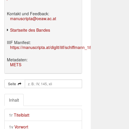
Kontakt und Feedback:
manuscripta@oeaw.ac.at
Startseite des Bandes
IIIF Manifest:
https://manuscripta.at/diglit/iiif/schiffmann_1895/manifest.json
Metadaten:
METS
Seite
Inhalt
1r
Titelblatt
1v
Vorwort