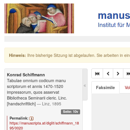
Hinweis:
Ihre bisherige Sitzung ist abgelaufen. Sie arbeiten in ei
Konrad Schiffmann
Tabulae omnium codicum manu
scriptorum et annis 1470-1520
Faksimile
Vo
impressorum, quos asservat
Bibliotheca Seminarii cleric. Linc.
[handschriftlich]
— Linz, 1895
Seite: 10v
Permalink:
https://manuscripta.at/diglit/schiffmann_18
95/0020