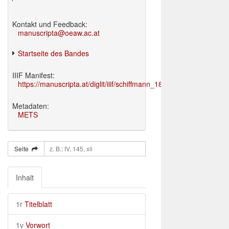
Kontakt und Feedback:
manuscripta@oeaw.ac.at
Startseite des Bandes
IIIF Manifest:
https://manuscripta.at/diglit/iiif/schiffmann_1895/manifest.json
Metadaten:
METS
Seite
Inhalt
1r
Titelblatt
1v
Vorwort