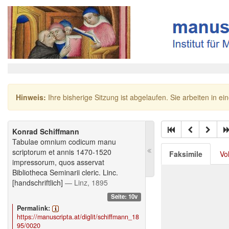
Hinweis:
Ihre bisherige Sitzung ist abgelaufen. Sie arbeiten in ei
Konrad Schiffmann
Tabulae omnium codicum manu
scriptorum et annis 1470-1520
Faksimile
Vo
impressorum, quos asservat
Bibliotheca Seminarii cleric. Linc.
[handschriftlich]
— Linz, 1895
Seite: 10v
Permalink:
https://manuscripta.at/diglit/schiffmann_18
95/0020