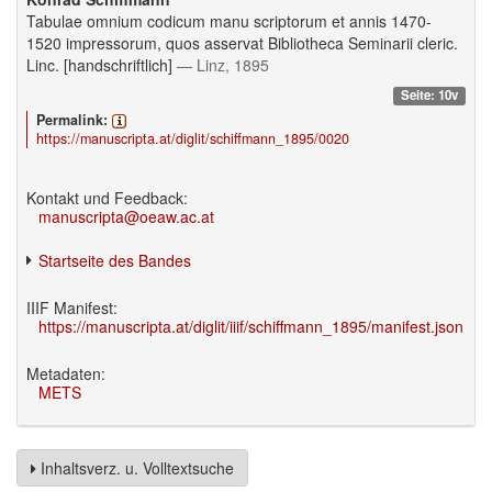
Tabulae omnium codicum manu scriptorum et annis 1470-
1520 impressorum, quos asservat Bibliotheca Seminarii cleric.
Linc. [handschriftlich]
— Linz, 1895
Seite: 10v
Permalink:
https://manuscripta.at/diglit/schiffmann_1895/0020
Kontakt und Feedback:
manuscripta@oeaw.ac.at
Startseite des Bandes
IIIF Manifest:
https://manuscripta.at/diglit/iiif/schiffmann_1895/manifest.json
Metadaten:
METS
Inhaltsverz. u. Volltextsuche