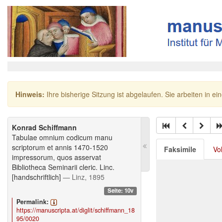
Hinweis:
Ihre bisherige Sitzung ist abgelaufen. Sie arbeiten in ei
Konrad Schiffmann
Tabulae omnium codicum manu
scriptorum et annis 1470-1520
Faksimile
Vo
impressorum, quos asservat
Bibliotheca Seminarii cleric. Linc.
[handschriftlich]
— Linz, 1895
Seite: 10v
Permalink:
https://manuscripta.at/diglit/schiffmann_18
95/0020