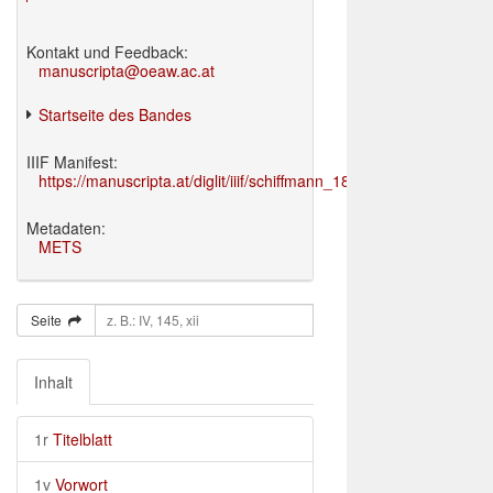
Kontakt und Feedback:
manuscripta@oeaw.ac.at
Startseite des Bandes
IIIF Manifest:
https://manuscripta.at/diglit/iiif/schiffmann_1895/manifest.json
Metadaten:
METS
Seite
Inhalt
1r
Titelblatt
1v
Vorwort