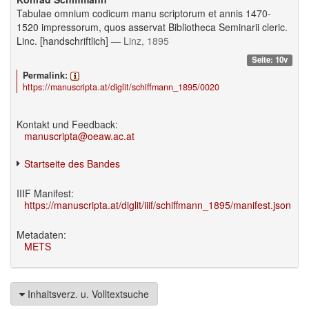
Tabulae omnium codicum manu scriptorum et annis 1470-
1520 impressorum, quos asservat Bibliotheca Seminarii cleric.
Linc. [handschriftlich]
— Linz, 1895
Seite: 10v
Permalink:
https://manuscripta.at/diglit/schiffmann_1895/0020
Kontakt und Feedback:
manuscripta@oeaw.ac.at
Startseite des Bandes
IIIF Manifest:
https://manuscripta.at/diglit/iiif/schiffmann_1895/manifest.json
Metadaten:
METS
Inhaltsverz. u. Volltextsuche