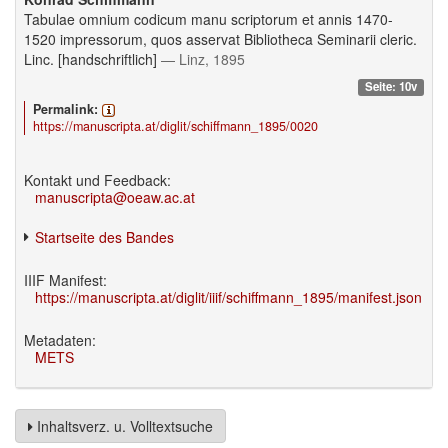
Tabulae omnium codicum manu scriptorum et annis 1470-
1520 impressorum, quos asservat Bibliotheca Seminarii cleric.
Linc. [handschriftlich]
— Linz, 1895
Seite: 10v
Permalink:
https://manuscripta.at/diglit/schiffmann_1895/0020
Kontakt und Feedback:
manuscripta@oeaw.ac.at
Startseite des Bandes
IIIF Manifest:
https://manuscripta.at/diglit/iiif/schiffmann_1895/manifest.json
Metadaten:
METS
Inhaltsverz. u. Volltextsuche