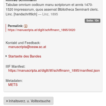
Tabulae omnium codicum manu scriptorum et annis 1470-
1520 impressorum, quos asservat Bibliotheca Seminarii cleric.
Linc. [handschriftlich]
— Linz, 1895
Seite: 10v
Permalink:
https://manuscripta.at/diglit/schiffmann_1895/0020
Kontakt und Feedback:
manuscripta@oeaw.ac.at
Startseite des Bandes
IIIF Manifest:
https://manuscripta.at/diglit/iiif/schiffmann_1895/manifest.json
Metadaten:
METS
Inhaltsverz. u. Volltextsuche