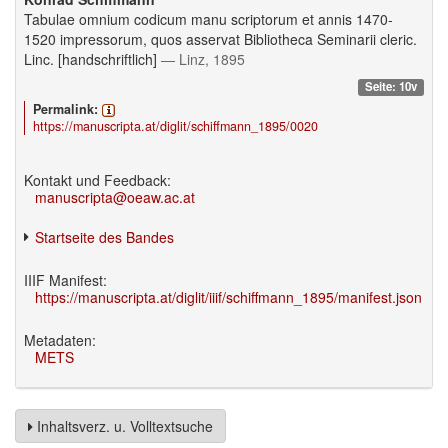
Tabulae omnium codicum manu scriptorum et annis 1470-
1520 impressorum, quos asservat Bibliotheca Seminarii cleric.
Linc. [handschriftlich]
— Linz, 1895
Seite: 10v
Permalink:
https://manuscripta.at/diglit/schiffmann_1895/0020
Kontakt und Feedback:
manuscripta@oeaw.ac.at
Startseite des Bandes
IIIF Manifest:
https://manuscripta.at/diglit/iiif/schiffmann_1895/manifest.json
Metadaten:
METS
Inhaltsverz. u. Volltextsuche