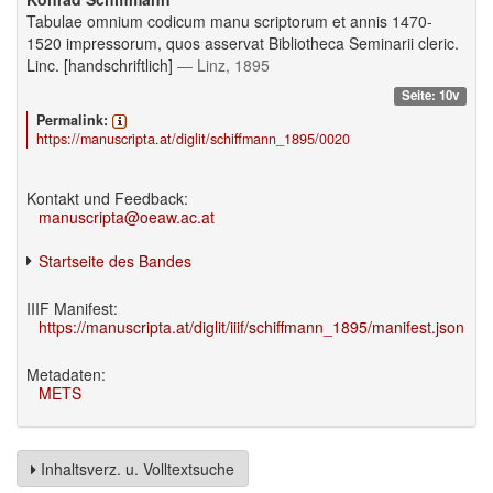
Tabulae omnium codicum manu scriptorum et annis 1470-
1520 impressorum, quos asservat Bibliotheca Seminarii cleric.
Linc. [handschriftlich]
— Linz, 1895
Seite: 10v
Permalink:
https://manuscripta.at/diglit/schiffmann_1895/0020
Kontakt und Feedback:
manuscripta@oeaw.ac.at
Startseite des Bandes
IIIF Manifest:
https://manuscripta.at/diglit/iiif/schiffmann_1895/manifest.json
Metadaten:
METS
Inhaltsverz. u. Volltextsuche