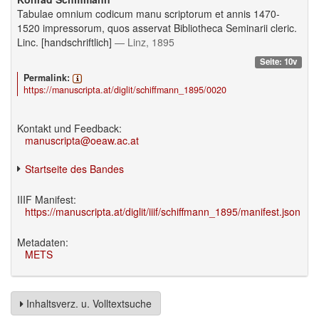
Tabulae omnium codicum manu scriptorum et annis 1470-
1520 impressorum, quos asservat Bibliotheca Seminarii cleric.
Linc. [handschriftlich]
— Linz, 1895
Seite: 10v
Permalink:
https://manuscripta.at/diglit/schiffmann_1895/0020
Kontakt und Feedback:
manuscripta@oeaw.ac.at
Startseite des Bandes
IIIF Manifest:
https://manuscripta.at/diglit/iiif/schiffmann_1895/manifest.json
Metadaten:
METS
Inhaltsverz. u. Volltextsuche