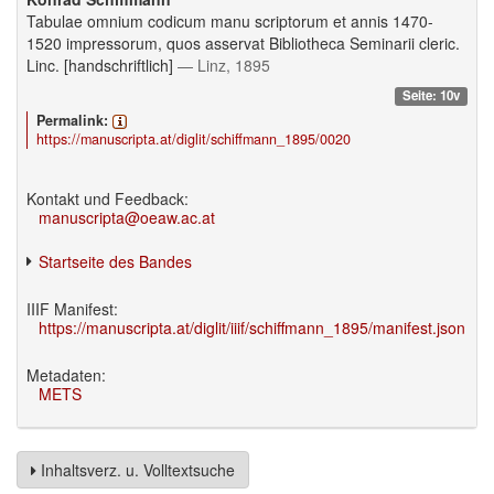
Tabulae omnium codicum manu scriptorum et annis 1470-
1520 impressorum, quos asservat Bibliotheca Seminarii cleric.
Linc. [handschriftlich]
— Linz, 1895
Seite: 10v
Permalink:
https://manuscripta.at/diglit/schiffmann_1895/0020
Kontakt und Feedback:
manuscripta@oeaw.ac.at
Startseite des Bandes
IIIF Manifest:
https://manuscripta.at/diglit/iiif/schiffmann_1895/manifest.json
Metadaten:
METS
Inhaltsverz. u. Volltextsuche