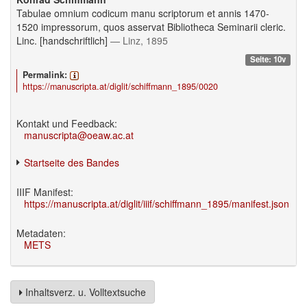
Tabulae omnium codicum manu scriptorum et annis 1470-
1520 impressorum, quos asservat Bibliotheca Seminarii cleric.
Linc. [handschriftlich]
— Linz, 1895
Seite: 10v
Permalink:
https://manuscripta.at/diglit/schiffmann_1895/0020
Kontakt und Feedback:
manuscripta@oeaw.ac.at
Startseite des Bandes
IIIF Manifest:
https://manuscripta.at/diglit/iiif/schiffmann_1895/manifest.json
Metadaten:
METS
Inhaltsverz. u. Volltextsuche