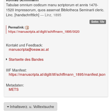
Tabulae omnium codicum manu scriptorum et annis 1470-
1520 impressorum, quos asservat Bibliotheca Seminarii cleric.
Linc. [handschriftlich]
— Linz, 1895
Seite: 10v
Permalink:
https://manuscripta.at/diglit/schiffmann_1895/0020
Kontakt und Feedback:
manuscripta@oeaw.ac.at
Startseite des Bandes
IIIF Manifest:
https://manuscripta.at/diglit/iiif/schiffmann_1895/manifest.json
Metadaten:
METS
Inhaltsverz. u. Volltextsuche