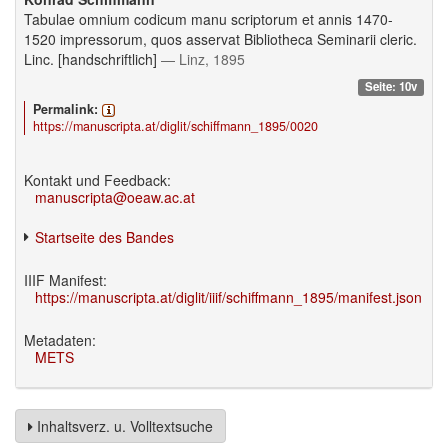
Tabulae omnium codicum manu scriptorum et annis 1470-
1520 impressorum, quos asservat Bibliotheca Seminarii cleric.
Linc. [handschriftlich]
— Linz, 1895
Seite: 10v
Permalink:
https://manuscripta.at/diglit/schiffmann_1895/0020
Kontakt und Feedback:
manuscripta@oeaw.ac.at
Startseite des Bandes
IIIF Manifest:
https://manuscripta.at/diglit/iiif/schiffmann_1895/manifest.json
Metadaten:
METS
Inhaltsverz. u. Volltextsuche