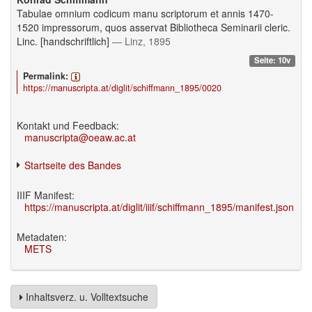
Tabulae omnium codicum manu scriptorum et annis 1470-
1520 impressorum, quos asservat Bibliotheca Seminarii cleric.
Linc. [handschriftlich]
— Linz, 1895
Seite: 10v
Permalink:
https://manuscripta.at/diglit/schiffmann_1895/0020
Kontakt und Feedback:
manuscripta@oeaw.ac.at
Startseite des Bandes
IIIF Manifest:
https://manuscripta.at/diglit/iiif/schiffmann_1895/manifest.json
Metadaten:
METS
Inhaltsverz. u. Volltextsuche