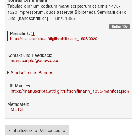
Tabulae omnium codicum manu scriptorum et annis 1470-
1520 impressorum, quos asservat Bibliotheca Seminarii cleric.
Linc. [handschriftlich]
— Linz, 1895
Seite: 10v
Permalink:
https://manuscripta.at/diglit/schiffmann_1895/0020
Kontakt und Feedback:
manuscripta@oeaw.ac.at
Startseite des Bandes
IIIF Manifest:
https://manuscripta.at/diglit/iiif/schiffmann_1895/manifest.json
Metadaten:
METS
Inhaltsverz. u. Volltextsuche