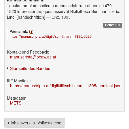
Tabulae omnium codicum manu scriptorum et annis 1470-
1520 impressorum, quos asservat Bibliotheca Seminarii cleric.
Linc. [handschriftlich]
— Linz, 1895
Seite: 10v
Permalink:
https://manuscripta.at/diglit/schiffmann_1895/0020
Kontakt und Feedback:
manuscripta@oeaw.ac.at
Startseite des Bandes
IIIF Manifest:
https://manuscripta.at/diglit/iiif/schiffmann_1895/manifest.json
Metadaten:
METS
Inhaltsverz. u. Volltextsuche