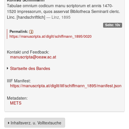
Tabulae omnium codicum manu scriptorum et annis 1470-
1520 impressorum, quos asservat Bibliotheca Seminarii cleric.
Linc. [handschriftlich]
— Linz, 1895
Seite: 10v
Permalink:
https://manuscripta.at/diglit/schiffmann_1895/0020
Kontakt und Feedback:
manuscripta@oeaw.ac.at
Startseite des Bandes
IIIF Manifest:
https://manuscripta.at/diglit/iiif/schiffmann_1895/manifest.json
Metadaten:
METS
Inhaltsverz. u. Volltextsuche