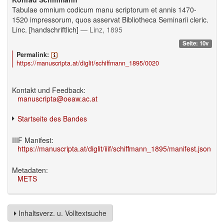
Tabulae omnium codicum manu scriptorum et annis 1470-
1520 impressorum, quos asservat Bibliotheca Seminarii cleric.
Linc. [handschriftlich]
— Linz, 1895
Seite: 10v
Permalink:
https://manuscripta.at/diglit/schiffmann_1895/0020
Kontakt und Feedback:
manuscripta@oeaw.ac.at
Startseite des Bandes
IIIF Manifest:
https://manuscripta.at/diglit/iiif/schiffmann_1895/manifest.json
Metadaten:
METS
Inhaltsverz. u. Volltextsuche