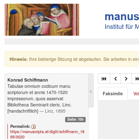
Hinweis:
Ihre bisherige Sitzung ist abgelaufen. Sie arbeiten in ei
Konrad Schiffmann
Tabulae omnium codicum manu
scriptorum et annis 1470-1520
Faksimile
Vo
impressorum, quos asservat
Bibliotheca Seminarii cleric. Linc.
[handschriftlich]
— Linz, 1895
Seite: 10v
Permalink:
https://manuscripta.at/diglit/schiffmann_18
95/0020