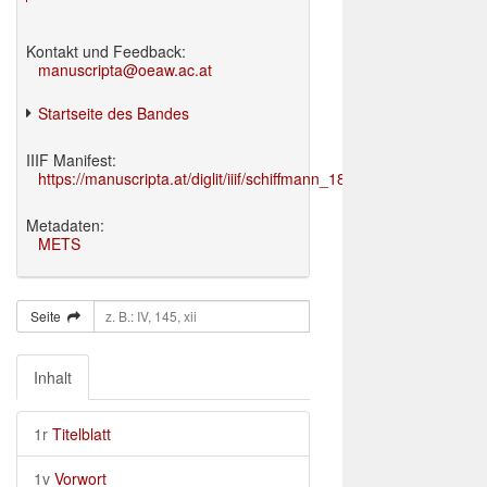
Kontakt und Feedback:
manuscripta@oeaw.ac.at
Startseite des Bandes
IIIF Manifest:
https://manuscripta.at/diglit/iiif/schiffmann_1895/manifest.json
Metadaten:
METS
Seite
Inhalt
1r
Titelblatt
1v
Vorwort