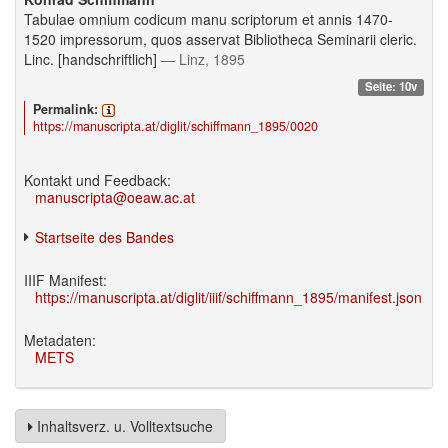
Tabulae omnium codicum manu scriptorum et annis 1470-
1520 impressorum, quos asservat Bibliotheca Seminarii cleric.
Linc. [handschriftlich]
— Linz, 1895
Seite: 10v
Permalink:
https://manuscripta.at/diglit/schiffmann_1895/0020
Kontakt und Feedback:
manuscripta@oeaw.ac.at
Startseite des Bandes
IIIF Manifest:
https://manuscripta.at/diglit/iiif/schiffmann_1895/manifest.json
Metadaten:
METS
Inhaltsverz. u. Volltextsuche