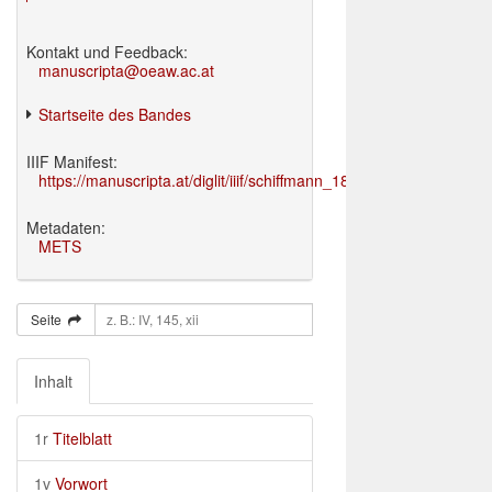
Kontakt und Feedback:
manuscripta@oeaw.ac.at
Startseite des Bandes
IIIF Manifest:
https://manuscripta.at/diglit/iiif/schiffmann_1895/manifest.json
Metadaten:
METS
Seite
Inhalt
1r
Titelblatt
1v
Vorwort