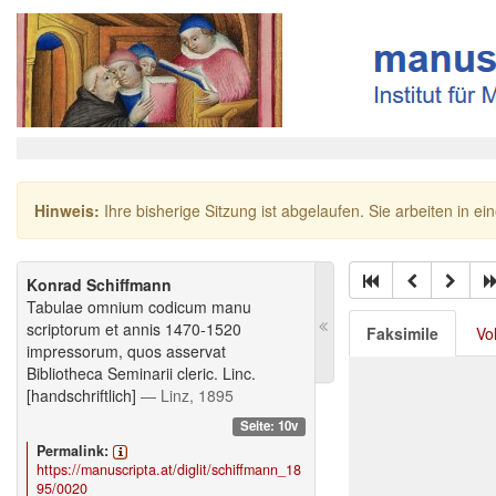
Hinweis:
Ihre bisherige Sitzung ist abgelaufen. Sie arbeiten in ei
Konrad Schiffmann
Tabulae omnium codicum manu
scriptorum et annis 1470-1520
Faksimile
Vo
impressorum, quos asservat
Bibliotheca Seminarii cleric. Linc.
[handschriftlich]
— Linz, 1895
Seite: 10v
Permalink:
https://manuscripta.at/diglit/schiffmann_18
95/0020