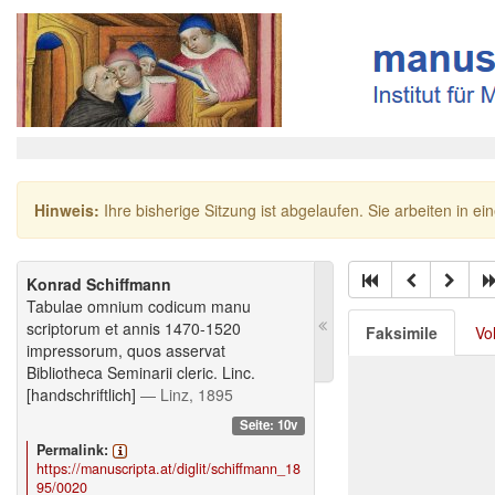
Hinweis:
Ihre bisherige Sitzung ist abgelaufen. Sie arbeiten in ei
Konrad Schiffmann
Tabulae omnium codicum manu
scriptorum et annis 1470-1520
Faksimile
Vo
impressorum, quos asservat
Bibliotheca Seminarii cleric. Linc.
[handschriftlich]
— Linz, 1895
Seite: 10v
Permalink:
https://manuscripta.at/diglit/schiffmann_18
95/0020