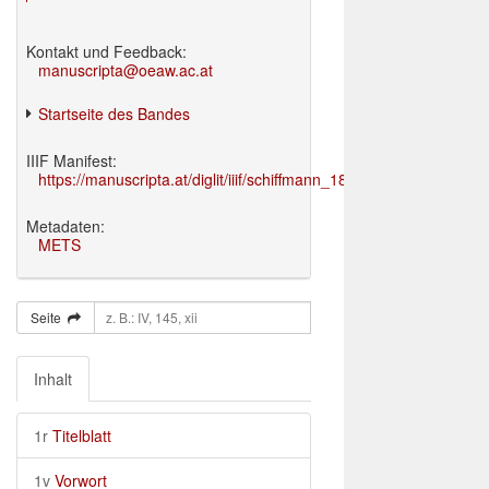
Kontakt und Feedback:
manuscripta@oeaw.ac.at
Startseite des Bandes
IIIF Manifest:
https://manuscripta.at/diglit/iiif/schiffmann_1895/manifest.json
Metadaten:
METS
Seite
Inhalt
1r
Titelblatt
1v
Vorwort