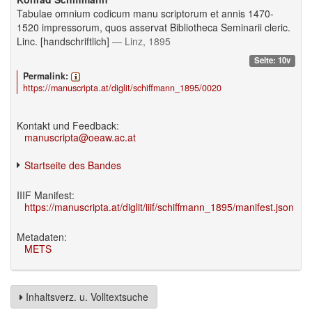
Tabulae omnium codicum manu scriptorum et annis 1470-
1520 impressorum, quos asservat Bibliotheca Seminarii cleric.
Linc. [handschriftlich]
— Linz, 1895
Seite: 10v
Permalink:
https://manuscripta.at/diglit/schiffmann_1895/0020
Kontakt und Feedback:
manuscripta@oeaw.ac.at
Startseite des Bandes
IIIF Manifest:
https://manuscripta.at/diglit/iiif/schiffmann_1895/manifest.json
Metadaten:
METS
Inhaltsverz. u. Volltextsuche