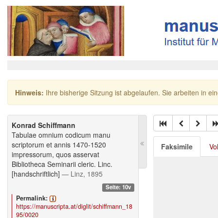
Hinweis:
Ihre bisherige Sitzung ist abgelaufen. Sie arbeiten in ei
Konrad Schiffmann
Tabulae omnium codicum manu
scriptorum et annis 1470-1520
Faksimile
Vo
impressorum, quos asservat
Bibliotheca Seminarii cleric. Linc.
[handschriftlich]
— Linz, 1895
Seite: 10v
Permalink:
https://manuscripta.at/diglit/schiffmann_18
95/0020