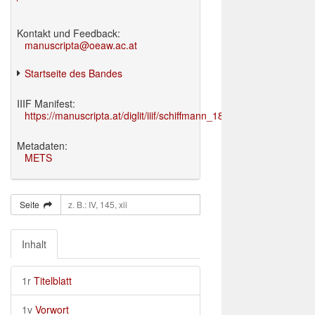
Kontakt und Feedback:
manuscripta@oeaw.ac.at
Startseite des Bandes
IIIF Manifest:
https://manuscripta.at/diglit/iiif/schiffmann_1895/manifest.json
Metadaten:
METS
Seite
Inhalt
1r
Titelblatt
1v
Vorwort