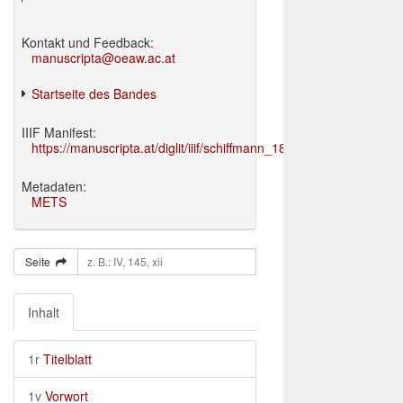
Kontakt und Feedback:
manuscripta@oeaw.ac.at
Startseite des Bandes
IIIF Manifest:
https://manuscripta.at/diglit/iiif/schiffmann_1895/manifest.json
Metadaten:
METS
Seite
Inhalt
1r
Titelblatt
1v
Vorwort