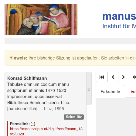
Hinweis:
Ihre bisherige Sitzung ist abgelaufen. Sie arbeiten in ei
Konrad Schiffmann
Tabulae omnium codicum manu
scriptorum et annis 1470-1520
Faksimile
Vo
impressorum, quos asservat
Bibliotheca Seminarii cleric. Linc.
[handschriftlich]
— Linz, 1895
Seite: 10v
Permalink:
https://manuscripta.at/diglit/schiffmann_18
95/0020