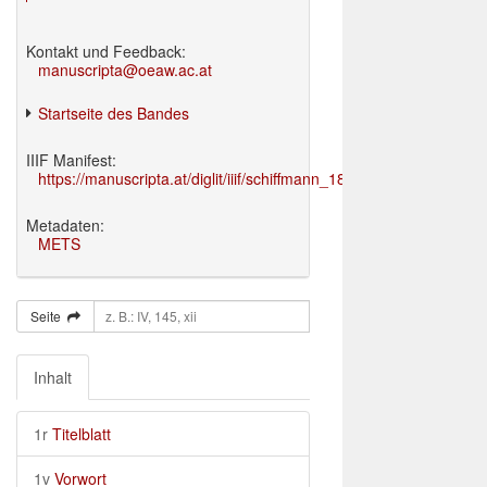
Kontakt und Feedback:
manuscripta@oeaw.ac.at
Startseite des Bandes
IIIF Manifest:
https://manuscripta.at/diglit/iiif/schiffmann_1895/manifest.json
Metadaten:
METS
Seite
Inhalt
1r
Titelblatt
1v
Vorwort