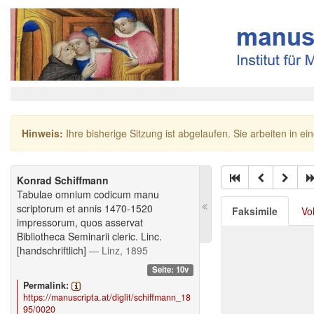
Hinweis:
Ihre bisherige Sitzung ist abgelaufen. Sie arbeiten in ei
Konrad Schiffmann
Tabulae omnium codicum manu
scriptorum et annis 1470-1520
Faksimile
Vo
impressorum, quos asservat
Bibliotheca Seminarii cleric. Linc.
[handschriftlich]
— Linz, 1895
Seite: 10v
Permalink:
https://manuscripta.at/diglit/schiffmann_18
95/0020