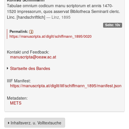
Tabulae omnium codicum manu scriptorum et annis 1470-
1520 impressorum, quos asservat Bibliotheca Seminarii cleric.
Linc. [handschriftlich]
— Linz, 1895
Seite: 10v
Permalink:
https://manuscripta.at/diglit/schiffmann_1895/0020
Kontakt und Feedback:
manuscripta@oeaw.ac.at
Startseite des Bandes
IIIF Manifest:
https://manuscripta.at/diglit/iiif/schiffmann_1895/manifest.json
Metadaten:
METS
Inhaltsverz. u. Volltextsuche