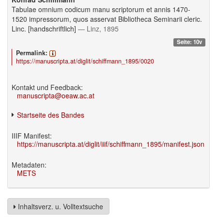
Tabulae omnium codicum manu scriptorum et annis 1470-
1520 impressorum, quos asservat Bibliotheca Seminarii cleric.
Linc. [handschriftlich]
— Linz, 1895
Seite: 10v
Permalink:
https://manuscripta.at/diglit/schiffmann_1895/0020
Kontakt und Feedback:
manuscripta@oeaw.ac.at
Startseite des Bandes
IIIF Manifest:
https://manuscripta.at/diglit/iiif/schiffmann_1895/manifest.json
Metadaten:
METS
Inhaltsverz. u. Volltextsuche