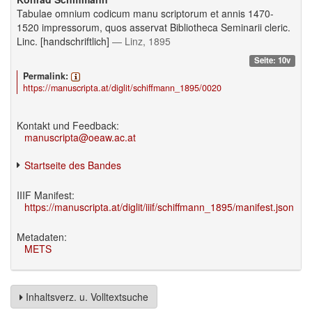
Tabulae omnium codicum manu scriptorum et annis 1470-
1520 impressorum, quos asservat Bibliotheca Seminarii cleric.
Linc. [handschriftlich]
— Linz, 1895
Seite: 10v
Permalink:
https://manuscripta.at/diglit/schiffmann_1895/0020
Kontakt und Feedback:
manuscripta@oeaw.ac.at
Startseite des Bandes
IIIF Manifest:
https://manuscripta.at/diglit/iiif/schiffmann_1895/manifest.json
Metadaten:
METS
Inhaltsverz. u. Volltextsuche