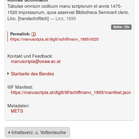
Tabulae omnium codicum manu scriptorum et annis 1470-
1520 impressorum, quos asservat Bibliotheca Seminarii cleric.
Linc. [handschriftlich]
— Linz, 1895
Seite: 10v
Permalink:
https://manuscripta.at/diglit/schiffmann_1895/0020
Kontakt und Feedback:
manuscripta@oeaw.ac.at
Startseite des Bandes
IIIF Manifest:
https://manuscripta.at/diglit/iiif/schiffmann_1895/manifest.json
Metadaten:
METS
Inhaltsverz. u. Volltextsuche