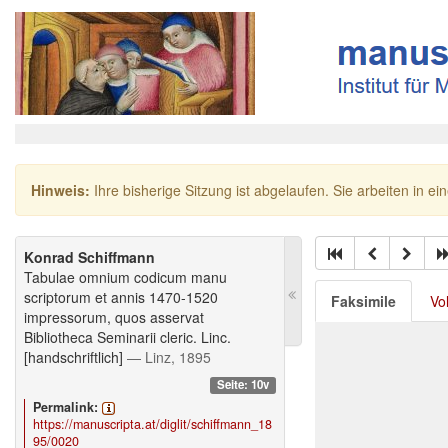
Hinweis:
Ihre bisherige Sitzung ist abgelaufen. Sie arbeiten in ei
Konrad Schiffmann
Tabulae omnium codicum manu
scriptorum et annis 1470-1520
Faksimile
Vo
impressorum, quos asservat
Bibliotheca Seminarii cleric. Linc.
[handschriftlich]
— Linz, 1895
Seite: 10v
Permalink:
https://manuscripta.at/diglit/schiffmann_18
95/0020