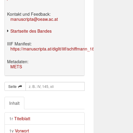
Kontakt und Feedback:
manuscripta@oeaw.ac.at
Startseite des Bandes
IIIF Manifest:
https://manuscripta.at/diglit/iiif/schiffmann_1895/manifest.json
Metadaten:
METS
Seite
Inhalt
1r
Titelblatt
1v
Vorwort