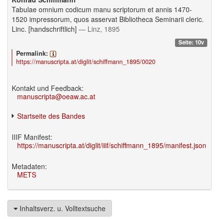
Tabulae omnium codicum manu scriptorum et annis 1470-
1520 impressorum, quos asservat Bibliotheca Seminarii cleric.
Linc. [handschriftlich]
— Linz, 1895
Seite: 10v
Permalink:
https://manuscripta.at/diglit/schiffmann_1895/0020
Kontakt und Feedback:
manuscripta@oeaw.ac.at
Startseite des Bandes
IIIF Manifest:
https://manuscripta.at/diglit/iiif/schiffmann_1895/manifest.json
Metadaten:
METS
Inhaltsverz. u. Volltextsuche