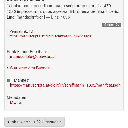
Tabulae omnium codicum manu scriptorum et annis 1470-
1520 impressorum, quos asservat Bibliotheca Seminarii cleric.
Linc. [handschriftlich]
— Linz, 1895
Seite: 10v
Permalink:
https://manuscripta.at/diglit/schiffmann_1895/0020
Kontakt und Feedback:
manuscripta@oeaw.ac.at
Startseite des Bandes
IIIF Manifest:
https://manuscripta.at/diglit/iiif/schiffmann_1895/manifest.json
Metadaten:
METS
Inhaltsverz. u. Volltextsuche