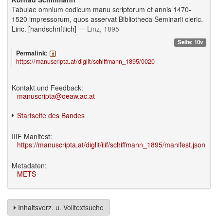
Tabulae omnium codicum manu scriptorum et annis 1470-
1520 impressorum, quos asservat Bibliotheca Seminarii cleric.
Linc. [handschriftlich]
— Linz, 1895
Seite: 10v
Permalink:
https://manuscripta.at/diglit/schiffmann_1895/0020
Kontakt und Feedback:
manuscripta@oeaw.ac.at
Startseite des Bandes
IIIF Manifest:
https://manuscripta.at/diglit/iiif/schiffmann_1895/manifest.json
Metadaten:
METS
Inhaltsverz. u. Volltextsuche