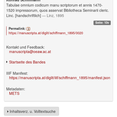
Tabulae omnium codicum manu scriptorum et annis 1470-
1520 impressorum, quos asservat Bibliotheca Seminarii cleric.
Linc. [handschriftlich]
— Linz, 1895
Seite: 10v
Permalink:
https://manuscripta.at/diglit/schiffmann_1895/0020
Kontakt und Feedback:
manuscripta@oeaw.ac.at
Startseite des Bandes
IIIF Manifest:
https://manuscripta.at/diglit/iiif/schiffmann_1895/manifest.json
Metadaten:
METS
Inhaltsverz. u. Volltextsuche