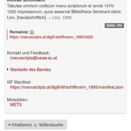
Tabulae omnium codicum manu scriptorum et annis 1470-
1520 impressorum, quos asservat Bibliotheca Seminarii cleric.
Linc. [handschriftlich]
— Linz, 1895
Seite: 10v
Permalink:
https://manuscripta.at/diglit/schiffmann_1895/0020
Kontakt und Feedback:
manuscripta@oeaw.ac.at
Startseite des Bandes
IIIF Manifest:
https://manuscripta.at/diglit/iiif/schiffmann_1895/manifest.json
Metadaten:
METS
Inhaltsverz. u. Volltextsuche