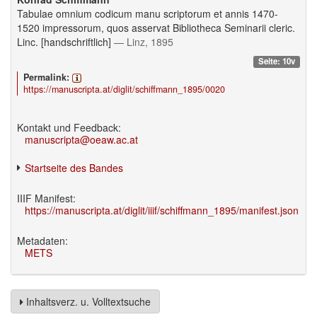
Tabulae omnium codicum manu scriptorum et annis 1470-
1520 impressorum, quos asservat Bibliotheca Seminarii cleric.
Linc. [handschriftlich]
— Linz, 1895
Seite: 10v
Permalink:
https://manuscripta.at/diglit/schiffmann_1895/0020
Kontakt und Feedback:
manuscripta@oeaw.ac.at
Startseite des Bandes
IIIF Manifest:
https://manuscripta.at/diglit/iiif/schiffmann_1895/manifest.json
Metadaten:
METS
Inhaltsverz. u. Volltextsuche