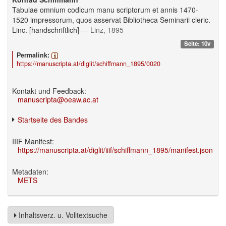
Tabulae omnium codicum manu scriptorum et annis 1470-
1520 impressorum, quos asservat Bibliotheca Seminarii cleric.
Linc. [handschriftlich]
— Linz, 1895
Seite: 10v
Permalink:
https://manuscripta.at/diglit/schiffmann_1895/0020
Kontakt und Feedback:
manuscripta@oeaw.ac.at
Startseite des Bandes
IIIF Manifest:
https://manuscripta.at/diglit/iiif/schiffmann_1895/manifest.json
Metadaten:
METS
Inhaltsverz. u. Volltextsuche