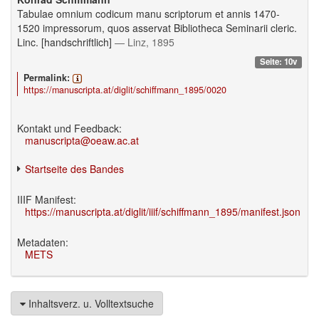
Tabulae omnium codicum manu scriptorum et annis 1470-
1520 impressorum, quos asservat Bibliotheca Seminarii cleric.
Linc. [handschriftlich]
— Linz, 1895
Seite: 10v
Permalink:
https://manuscripta.at/diglit/schiffmann_1895/0020
Kontakt und Feedback:
manuscripta@oeaw.ac.at
Startseite des Bandes
IIIF Manifest:
https://manuscripta.at/diglit/iiif/schiffmann_1895/manifest.json
Metadaten:
METS
Inhaltsverz. u. Volltextsuche