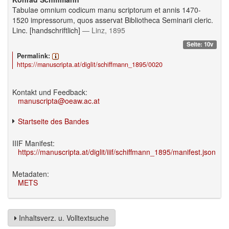
Tabulae omnium codicum manu scriptorum et annis 1470-
1520 impressorum, quos asservat Bibliotheca Seminarii cleric.
Linc. [handschriftlich]
— Linz, 1895
Seite: 10v
Permalink:
https://manuscripta.at/diglit/schiffmann_1895/0020
Kontakt und Feedback:
manuscripta@oeaw.ac.at
Startseite des Bandes
IIIF Manifest:
https://manuscripta.at/diglit/iiif/schiffmann_1895/manifest.json
Metadaten:
METS
Inhaltsverz. u. Volltextsuche