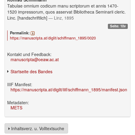
Tabulae omnium codicum manu scriptorum et annis 1470-
1520 impressorum, quos asservat Bibliotheca Seminarii cleric.
Linc. [handschriftlich]
— Linz, 1895
Seite: 10v
Permalink:
https://manuscripta.at/diglit/schiffmann_1895/0020
Kontakt und Feedback:
manuscripta@oeaw.ac.at
Startseite des Bandes
IIIF Manifest:
https://manuscripta.at/diglit/iiif/schiffmann_1895/manifest.json
Metadaten:
METS
Inhaltsverz. u. Volltextsuche