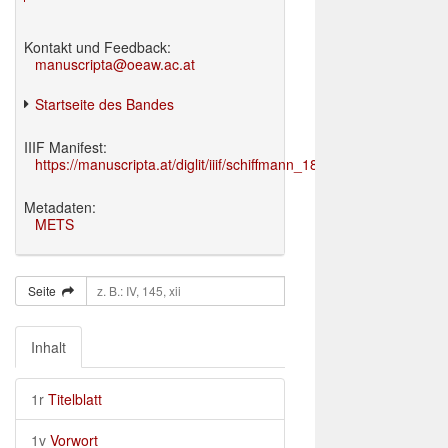
Kontakt und Feedback:
manuscripta@oeaw.ac.at
Startseite des Bandes
IIIF Manifest:
https://manuscripta.at/diglit/iiif/schiffmann_1895/manifest.json
Metadaten:
METS
Seite
Inhalt
1r
Titelblatt
1v
Vorwort