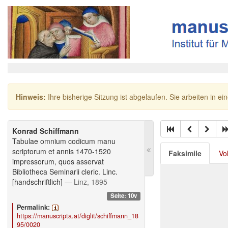
Hinweis:
Ihre bisherige Sitzung ist abgelaufen. Sie arbeiten in ei
Konrad Schiffmann
Tabulae omnium codicum manu
scriptorum et annis 1470-1520
Faksimile
Vo
impressorum, quos asservat
Bibliotheca Seminarii cleric. Linc.
[handschriftlich]
— Linz, 1895
Seite: 10v
Permalink:
https://manuscripta.at/diglit/schiffmann_18
95/0020