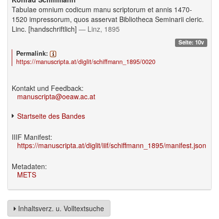
Tabulae omnium codicum manu scriptorum et annis 1470-
1520 impressorum, quos asservat Bibliotheca Seminarii cleric.
Linc. [handschriftlich]
— Linz, 1895
Seite: 10v
Permalink:
https://manuscripta.at/diglit/schiffmann_1895/0020
Kontakt und Feedback:
manuscripta@oeaw.ac.at
Startseite des Bandes
IIIF Manifest:
https://manuscripta.at/diglit/iiif/schiffmann_1895/manifest.json
Metadaten:
METS
Inhaltsverz. u. Volltextsuche