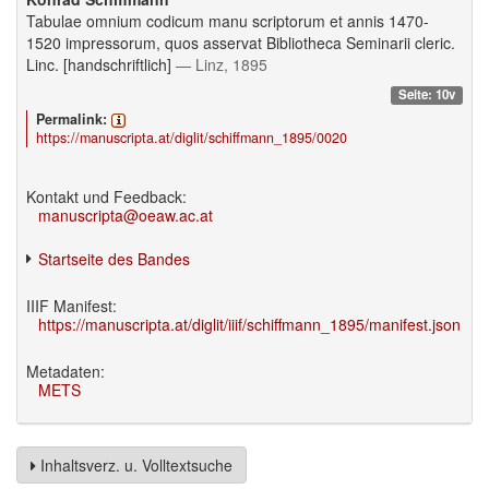
Tabulae omnium codicum manu scriptorum et annis 1470-
1520 impressorum, quos asservat Bibliotheca Seminarii cleric.
Linc. [handschriftlich]
— Linz, 1895
Seite: 10v
Permalink:
https://manuscripta.at/diglit/schiffmann_1895/0020
Kontakt und Feedback:
manuscripta@oeaw.ac.at
Startseite des Bandes
IIIF Manifest:
https://manuscripta.at/diglit/iiif/schiffmann_1895/manifest.json
Metadaten:
METS
Inhaltsverz. u. Volltextsuche