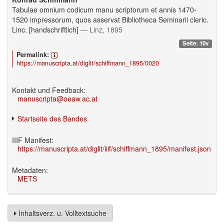
Tabulae omnium codicum manu scriptorum et annis 1470-
1520 impressorum, quos asservat Bibliotheca Seminarii cleric.
Linc. [handschriftlich]
— Linz, 1895
Seite: 10v
Permalink:
https://manuscripta.at/diglit/schiffmann_1895/0020
Kontakt und Feedback:
manuscripta@oeaw.ac.at
Startseite des Bandes
IIIF Manifest:
https://manuscripta.at/diglit/iiif/schiffmann_1895/manifest.json
Metadaten:
METS
Inhaltsverz. u. Volltextsuche