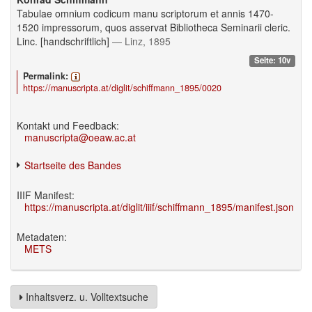
Tabulae omnium codicum manu scriptorum et annis 1470-
1520 impressorum, quos asservat Bibliotheca Seminarii cleric.
Linc. [handschriftlich]
— Linz, 1895
Seite: 10v
Permalink:
https://manuscripta.at/diglit/schiffmann_1895/0020
Kontakt und Feedback:
manuscripta@oeaw.ac.at
Startseite des Bandes
IIIF Manifest:
https://manuscripta.at/diglit/iiif/schiffmann_1895/manifest.json
Metadaten:
METS
Inhaltsverz. u. Volltextsuche