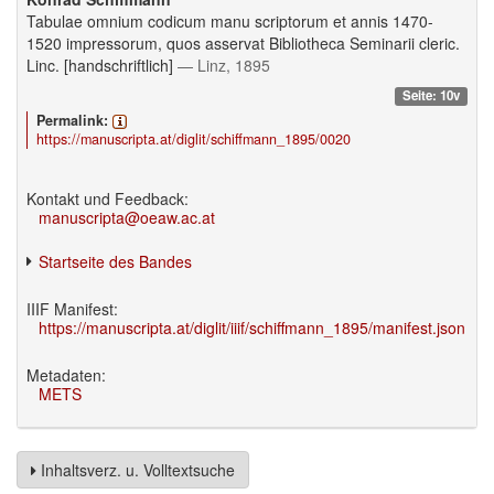
Tabulae omnium codicum manu scriptorum et annis 1470-
1520 impressorum, quos asservat Bibliotheca Seminarii cleric.
Linc. [handschriftlich]
— Linz, 1895
Seite: 10v
Permalink:
https://manuscripta.at/diglit/schiffmann_1895/0020
Kontakt und Feedback:
manuscripta@oeaw.ac.at
Startseite des Bandes
IIIF Manifest:
https://manuscripta.at/diglit/iiif/schiffmann_1895/manifest.json
Metadaten:
METS
Inhaltsverz. u. Volltextsuche