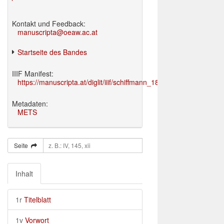
Kontakt und Feedback:
manuscripta@oeaw.ac.at
Startseite des Bandes
IIIF Manifest:
https://manuscripta.at/diglit/iiif/schiffmann_1895/manifest.json
Metadaten:
METS
Seite
Inhalt
1r
Titelblatt
1v
Vorwort