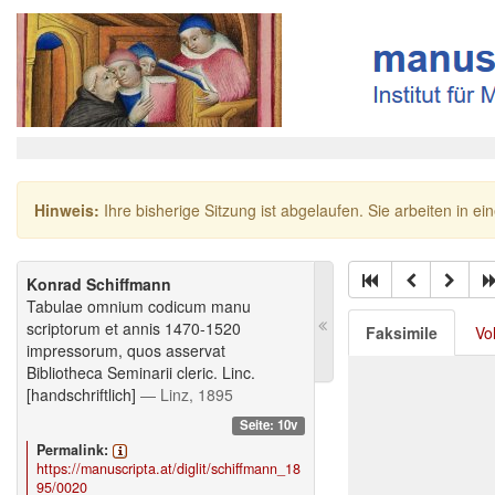
Hinweis:
Ihre bisherige Sitzung ist abgelaufen. Sie arbeiten in ei
Konrad Schiffmann
Tabulae omnium codicum manu
scriptorum et annis 1470-1520
Faksimile
Vo
impressorum, quos asservat
Bibliotheca Seminarii cleric. Linc.
[handschriftlich]
— Linz, 1895
Seite: 10v
Permalink:
https://manuscripta.at/diglit/schiffmann_18
95/0020